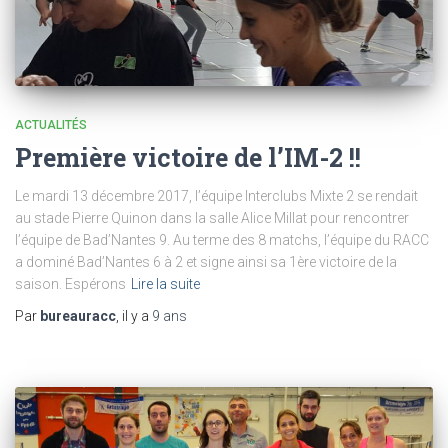
ACTUALITÉS
Première victoire de l’IM-2 !!
Le mardi 13 décembre 2017, l’équipe Interclubs Mixte 2 se rendait
au stade Pierre Quinon dans la salle Alice Millat pour rencontrer
l’équipe de Bad’Nantes 9. Au terme des 8 matchs, l’équipe du RACC
a dominé Bad’Nantes 6 à 2 et signe ainsi sa 1ère victoire de la
saison. Espérons
Lire la suite
Par
bureauracc
, il y a
9 ans