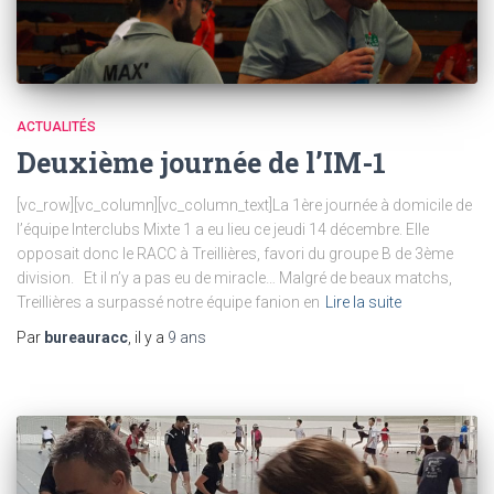
ACTUALITÉS
Deuxième journée de l’IM-1
[vc_row][vc_column][vc_column_text]La 1ère journée à domicile de
l’équipe Interclubs Mixte 1 a eu lieu ce jeudi 14 décembre. Elle
opposait donc le RACC à Treillières, favori du groupe B de 3ème
division. Et il n’y a pas eu de miracle… Malgré de beaux matchs,
Treillières a surpassé notre équipe fanion en
Lire la suite
Par
bureauracc
, il y a
9 ans