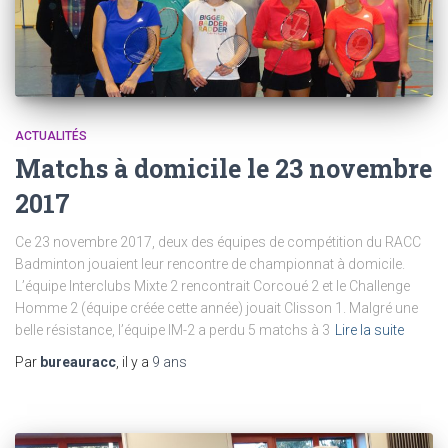
ACTUALITÉS
Matchs à domicile le 23 novembre
2017
Ce 23 novembre 2017, deux des équipes de compétition du RACC
Badminton jouaient leur rencontre de championnat à domicile.
L’équipe Interclubs Mixte 2 rencontrait Corcoué 2 et le Challenge
Homme 2 (équipe créée cette année) jouait Clisson 1. Malgré une
belle résistance, l’équipe IM-2 a perdu 5 matchs à 3
Lire la suite
Par
bureauracc
, il y a
9 ans