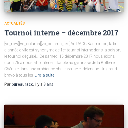
ACTUALITÉS
Tournoi interne – décembre 2017
[vc_row][vc_column][vc_column_text]Au RACC Badminton, la fin
d’année civile est synonyme de 1er tournoi interne dans la saison,
le tournoi déguisé… Ce samedi 16 décembre 2017 nous étions
donc 26 à nous affronter en double au gymnase de la Bottière
Chénaie dans une ambiance chaleureuse et détendue. Un grand
bravo à tous les
Lire la suite
Par
bureauracc
, il y a
9 ans