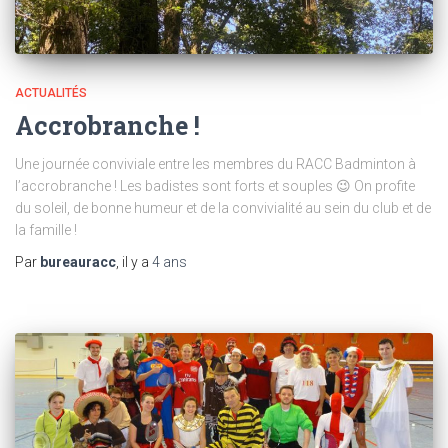
ACTUALITÉS
Accrobranche !
Une journée conviviale entre les membres du RACC Badminton à
l’accrobranche ! Les badistes sont forts et souples 😉 On profite
du soleil, de bonne humeur et de la convivialité au sein du club et de
la famille !
Par
bureauracc
, il y a
4 ans