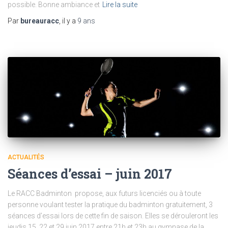
possible. Bonne ambiance et
Lire la suite
Par
bureauracc
, il y a
9 ans
ACTUALITÉS
Séances d’essai – juin 2017
Le RACC Badminton propose, aux futurs licenciés ou à toute
personne voulant tester la pratique du badminton gratuitement, 3
séances d’essai lors de cette fin de saison. Elles se dérouleront les
jeudis 15, 22 et 29 juin 2017 entre 21h et 23h au gymnase de la