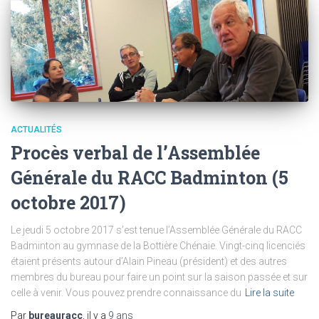
ACTUALITÉS
Procès verbal de l’Assemblée
Générale du RACC Badminton (5
octobre 2017)
Le jeudi 5 octobre 2017 s’est tenue l’Assemblée Générale du RACC
Badminton au gymnase de la Bottière Chénaie. Vingt-cinq licenciés
étaient présents autour d’Alain Pineau (président) et des autres
membres du bureau pour faire un point sur la saison passée et sur
celle à venir. Vous pouvez prendre connaissance du
Lire la suite
Par
bureauracc
, il y a
9 ans