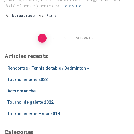
Bottière Chénaie (chemin des
Lire la suite
Par
bureauracc
, il y a
9 ans
Pagination
1
2
3
SUIVANT
des
Articles récents
publications
Rencontre « Tennis de table / Badminton »
Tournoi interne 2023
Accrobranche !
Tournoi de galette 2022
Tournoi interne – mai 2018
Catégories